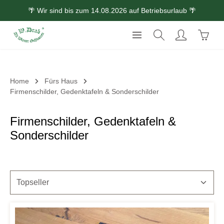
🌴 Wir sind bis zum 14.08.2026 auf Betriebsurlaub 🌴
Zum Hauptinhalt springen
Waren
Home
Fürs Haus
Firmenschilder, Gedenktafeln & Sonderschilder
Firmenschilder, Gedenktafeln &
Sonderschilder