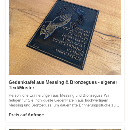
Gedenktafel aus Messing & Bronzeguss - eigener
Text/Muster
Persönliche Erinnerungen aus Messing und Bronzeguss Wir
fertigen für Sie individuelle Gedenktafeln aus hochwertigem
Messing und Bronzeguss, um dauerhafte Erinnerungsstücke zu
schaffen. Jedes Stück wird nach Ihren persönlichen Vorgaben
Preis auf Anfrage
gefertigt, wobei Sie die Freiheit haben, Größe, Design, Inschrift
und dekorative Elemente selbst zu bestimmen. Lassen Sie sich
von unseren Referenzbeispielen inspirieren, die nur einen Ausblick
auf die Möglichkeiten bieten, die Ihnen zur Verfügung