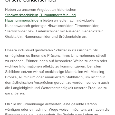
Reproduktion nach Ihrem Original:Wenn Sie uns einen
unbeschädigten Buchstaben bereitstellen, können wir davon einen
Neben zu unserem Angebot an historischen
Abguss in dem von Ihnen gewünschten Material anfertigen. Diese
Stockwerksschildern, Türnummertafeln und
Vorgehensweise ermöglicht eine unkomplizierte Reproduktion.
Hierbei ist eine geringe materialbedingte Schrumpfung von 1-2%
Hausnummerschildern
bieten wir edle nach individuellem
zu beachten.Variante 2 - Neuanfertigung eines Gussmodells:
Kundenwunsch gefertigte Hinweisschilder, Firmenschilder,
Wenn die Originalbuchstaben nicht mehr erhalten sind, bieten wir
Steckschilder bzw. Ladenschilder mit Ausleger, Gedenktafeln,
die Möglichkeit, ein neues Gussmodell anzufertigen. Bei der
Grabtafeln, Namensschilder und Brückentafeln an.
Neuanfertigung des Gussmodells können auch
Materialschrumpfungen ausgeglichen werden. Bitte
berücksichtigen Sie, dass dieser Prozess mehr Zeit in Anspruch
Unsere individuell gestalteten Schilder in klassischem Stil
nimmt und mit zusätzlichen Kosten verbunden ist. In den meisten
Fällen, vor allem bei kleineren Stückzahlen, empfiehlt sich die
ermöglichen es Ihnen die Präsenz Ihres Unternehmens stilvoll
Variante 1 (Reproduktion nach Ihrem
zu erhöhen, Erinnerungen auf besondere Weise zu ehren oder
Original).Befestigungsoptionen:Unsere Buchstaben bieten wir mit
wichtige Informationen effektiv zu kommunizieren. Bei allen
mitgegossenen Stiften zum Einkleben in die Wand oder mit
Schildern setzen wir auf erstklassige Materialien wie Messing,
Bohrungen zur Verschraubung an. Bitte geben Sie bei Ihrer
Anfrage oder Bestellung an, welche Ausführung Sie
Bronze, Aluminium oder emailliertem Stahlblech, um nicht nur
wünschen.Qualität braucht ihre ZeitUnsere Reproduktionen bzw.
den ästhetischen Ansprüchen gerecht zu werden, sondern auch
Nachgüsse historischer Buchstaben und Inschriften werden
die Langlebigkeit und Wetterbeständigkeit unserer Produkte zu
individuell für Sie gefertigt. Dieser Prozess erfordert eine gewisse
garantieren.
Lieferzeit. Im Rahmen der Angebotslegung informieren wir Sie
gerne über die voraussichtliche Lieferzeit, die sich nach unserem
aktuellen Auftragsvolumen und den spezifischen Anforderungen
Ob Sie Ihr Firmenimage aufwerten, eine geliebte Person
Ihres Projekts richtet. Wir danken Ihnen für Ihr Verständnis.
würdigen oder einfach nur Wege weisen möchten, wir haben die
Individuelle Beratung – Ihr Projekt in guten HändenWir bieten
Expertise und die Leidenschaft, Ihr Projekt zum Leben zu