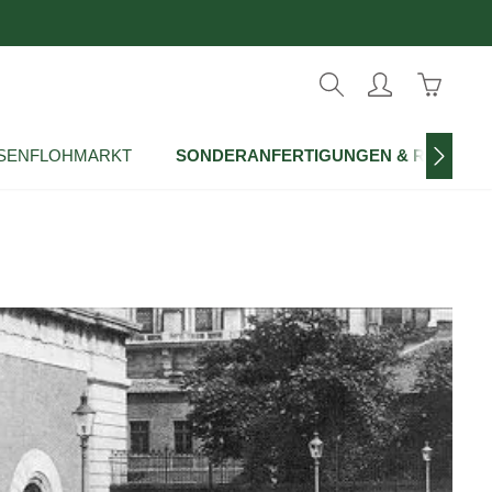
Warenko
SENFLOHMARKT
SONDERANFERTIGUNGEN & REPROD