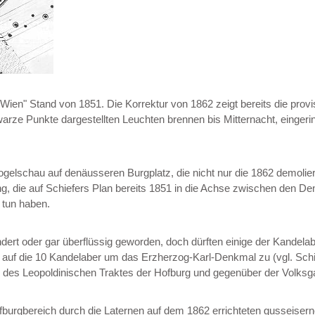
Wien" Stand von 1851. Die Korrektur von 1862 zeigt bereits die prov
hwarze Punkte dargestellten Leuchten brennen bis Mitternacht, eing
Vogelschau auf denäusseren Burgplatz, die nicht nur die 1862 demolier
, die auf Schiefers Plan bereits 1851 in die Achse zwischen den Denk
u tun haben.
dert oder gar überflüssig geworden, doch dürften einige der Kandel
em auf die 10 Kandelaber um das Erzherzog-Karl-Denkmal zu (vgl. Sch
g des Leopoldinischen Traktes der Hofburg und gegenüber der Volksga
burgbereich durch die Laternen auf dem 1862 errichteten gusseiserne