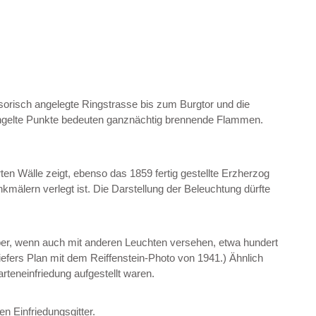
isorisch angelegte Ringstrasse bis zum Burgtor und die
eringelte Punkte bedeuten ganznächtig brennende Flammen.
ten Wälle zeigt, ebenso das 1859 fertig gestellte Erzherzog
mälern verlegt ist. Die Darstellung der Beleuchtung dürfte
aber, wenn auch mit anderen Leuchten versehen, etwa hundert
iefers Plan mit dem Reiffenstein-Photo von 1941.) Ähnlich
rteneinfriedung aufgestellt waren.
n Einfriedungsgitter.