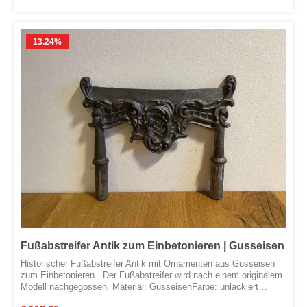
13.24
%
Fußabstreifer Antik zum Einbetonieren | Gusseisen
Historischer Fußabstreifer Antik mit Ornamenten aus Gusseisen
zum Einbetonieren . Der Fußabstreifer wird nach einem originalem
Modell nachgegossen. Material: GusseisenFarbe: unlackiert
(rostet) - kann kundenseitig lackiert oder gestrichen werden. Freie
Verkaufspreis: