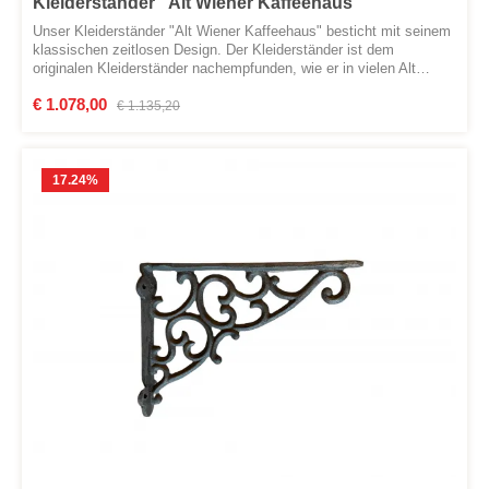
Kleiderständer "Alt Wiener Kaffeehaus"
Unser Kleiderständer "Alt Wiener Kaffeehaus" besticht mit seinem
klassischen zeitlosen Design. Der Kleiderständer ist dem
originalen Kleiderständer nachempfunden, wie er in vielen Alt
Wiener Kaffeehäusern zu finden ist. Der Standfuß ist aus
Verkaufspreis:
€ 1.078,00
Regulärer Preis:
massivem Gusseisen und weist somit eine sehr gute
€ 1.135,20
Standfestigkeit auf. Der Oberteil ist dreh- und fixierbar, wodurch er
flexibel einsetzbar ist. Abmessungen:Höhe: 205 cmDurchmesser:
60 cmVersand per Spedition!
17.24
%