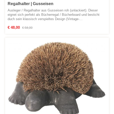
Regalhalter | Gusseisen
Ausleger / Regalhalter aus Gusseisen roh (unlackiert). Dieser
eignet sich perfekt als Bücherregal / Bücherboard und besticht
duch sein klassisch verspieltes Design (Vintage-
Look) Abmessungen:Ausladung: 230 mmHöhe: 170 mmStärke: 43
Verkaufspreis:
€ 48,00
Regulärer Preis:
mm
€ 58,00