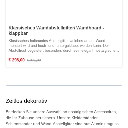
Klassisches Wandabstellgitter/ Wandboard -
klappbar
Klasissches halbrundes Abstellgitter welches an der Wand
montiert wird und hoch- und runtergeklappt werden kann. Der
Abstellrost begeistert besonders durch sein elegant nostalgisches
Design und seine hohe Qualität. Das Wandabstellgitter wird
Verkaufspreis:
€ 298,00
Regulärer Preis:
händisch produziert. Material: Gusseisen Farbe: unlackiert oder
€ 371,00
RAL 6005 MoosgrünGesamtbreite: 42,00 cm Breite Abstellfläche:
40,00 cmGesamttiefe: 23,80 cmTiefe Abstellfläche: 20,20 cmHöhe
Wandhalterung: 9,20 cm
Zeitlos dekorativ
Entdecken Sie unsere Auswahl an nostalgischen Accessoires,
die Ihr Zuhause bereichern. Unsere Kleiderständer,
Schirmständer und Wand-Abstellgitter sind aus Aluminiumguss