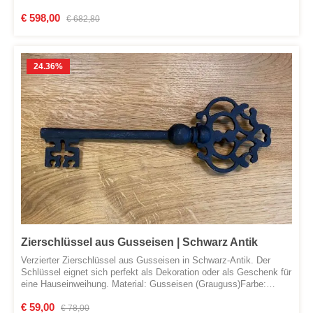
Verkaufspreis:
€ 598,00
Regulärer Preis:
€ 682,80
24.36
%
Zierschlüssel aus Gusseisen | Schwarz Antik
Verzierter Zierschlüssel aus Gusseisen in Schwarz-Antik. Der
Schlüssel eignet sich perfekt als Dekoration oder als Geschenk für
eine Hauseinweihung. Material: Gusseisen (Grauguss)Farbe:
Schwarz-AntikLänge: 320 mmHöhe hinten: 105 mmHöhe vorne: 55
Verkaufspreis:
€ 59,00
Regulärer Preis:
mm
€ 78,00