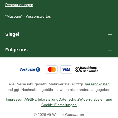
Restaurierungen
"Museum" - Wissenswertes
Siegel
Folge uns
Alle Preise inkl. gesetzl. Mehrwertsteuer zzgl.
Versandkosten
und ggf. Nachnahmegebühren, wenn nicht anders angegeben.
Impressum
AGB
Farbdarstellung
Datenschutz
Widerrufsbelehrung
Cookie-Einstellungen
© 2026 Alt Wiener Gusswaren