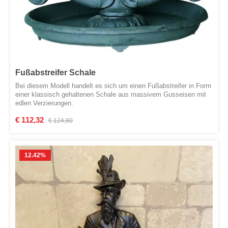
Fußabstreifer Schale
Bei diesem Modell handelt es sich um einen Fußabstreifer in Form
einer klassisch gehaltenen Schale aus massivem Gusseisen mit
edlen Verzierungen.
Verkaufspreis:
€ 112,32
Regulärer Preis:
€ 124,80
12.42
%