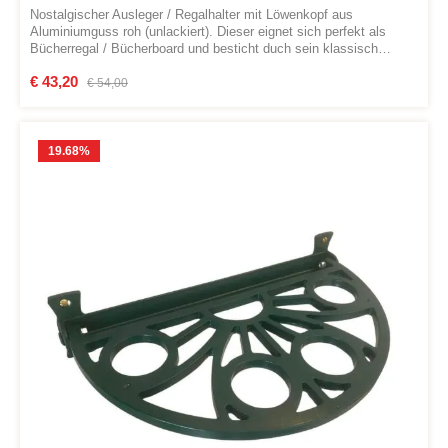
Nostalgischer Ausleger / Regalhalter mit Löwenkopf aus
Aluminiumguss roh (unlackiert). Dieser eignet sich perfekt als
Bücherregal / Bücherboard und besticht duch sein klassisch
verspieltes Design (Vintage-Look).Abmessungen:Ausladung: 250
Verkaufspreis:
€ 43,20
Regulärer Preis:
mmWandplatte Höhe: 215 mmWandplatte Breite: 90 mm
€ 54,00
19.68
%