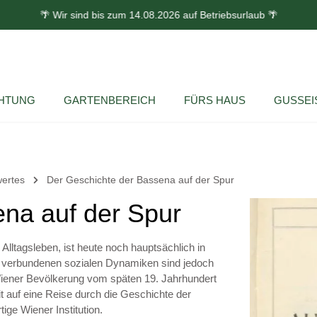
🌴 Wir sind bis zum 14.08.2026 auf Betriebsurlaub 🌴
HTUNG
GARTENBEREICH
FÜRS HAUS
GUSSEI
ertes
Der Geschichte der Bassena auf der Spur
na auf der Spur
Bildergalerie 
lltagsleben, ist heute noch hauptsächlich in
it verbundenen sozialen Dynamiken sind jedoch
r Wiener Bevölkerung vom späten 19. Jahrhundert
it auf eine Reise durch die Geschichte der
ige Wiener Institution.