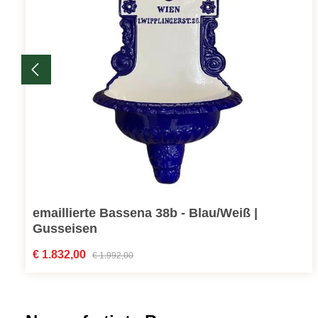
emaillierte Bassena 38b - Blau/Weiß |
Gusseisen
Verkaufspreis:
€ 1.832,00
Regulärer Preis:
€ 1.992,00
Produktgalerie überspringen