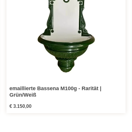
emaillierte Bassena M100g - Rarität |
Grün/Weiß
Regulärer Preis:
€ 3.150,00