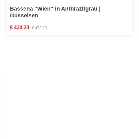
Bassena "Wien" in Anthrazitgrau |
Gusseisen
Verkaufspreis:
€ 430,20
Regulärer Preis:
€ 478,00