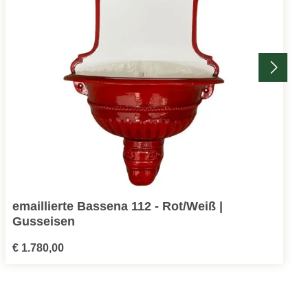
emaillierte Bassena 112 - Rot/Weiß |
Gusseisen
Regulärer Preis:
€ 1.780,00