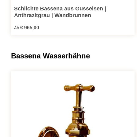
Schlichte Bassena aus Gusseisen |
Anthrazitgrau | Wandbrunnen
Regulärer Preis:
€ 965,00
Ab
Produktgalerie überspringen
Bassena Wasserhähne