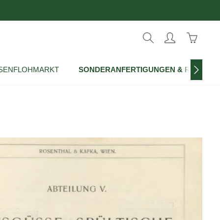
Warenko
SENFLOHMARKT
SONDERANFERTIGUNGEN & REPROD
überspringen