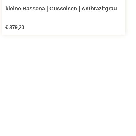
kleine Bassena | Gusseisen | Anthrazitgrau
Regulärer Preis:
€ 379,20