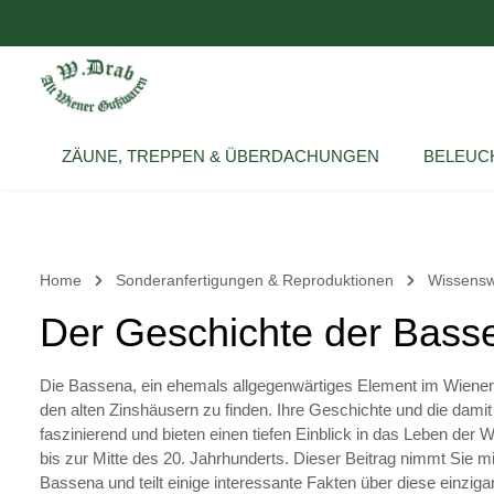
um Hauptinhalt springen
Zur Hauptnavigation springen
ZÄUNE, TREPPEN & ÜBERDACHUNGEN
BELEUC
Home
Sonderanfertigungen & Reproduktionen
Wissensw
Der Geschichte der Basse
Die Bassena, ein ehemals allgegenwärtiges Element im Wiener A
den alten Zinshäusern zu finden. Ihre Geschichte und die dam
faszinierend und bieten einen tiefen Einblick in das Leben de
bis zur Mitte des 20. Jahrhunderts. Dieser Beitrag nimmt Sie m
Bassena und teilt einige interessante Fakten über diese einzigart