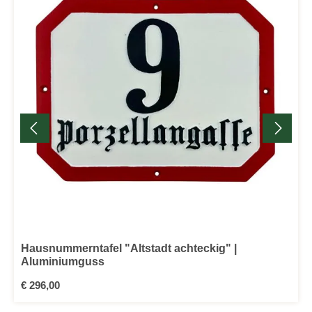
Hausnummerntafel "Altstadt achteckig" |
Aluminiumguss
Regulärer Preis:
€ 296,00