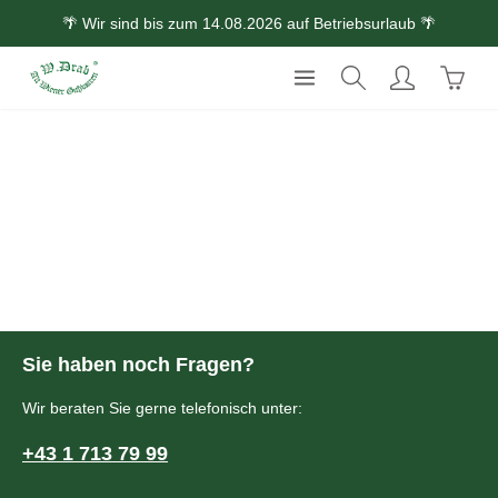
🌴 Wir sind bis zum 14.08.2026 auf Betriebsurlaub 🌴
Zum Hauptinhalt springen
Waren
Sie haben noch Fragen?
Wir beraten Sie gerne telefonisch unter:
+43 1 713 79 99