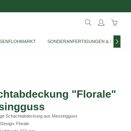
Warenko
ISENFLOHMARKT
SONDERANFERTIGUNGEN & REPROD
htabdeckung "Florale"
ssingguss
tige Schachtabdeckung aus Messingguss
s Design: Florale