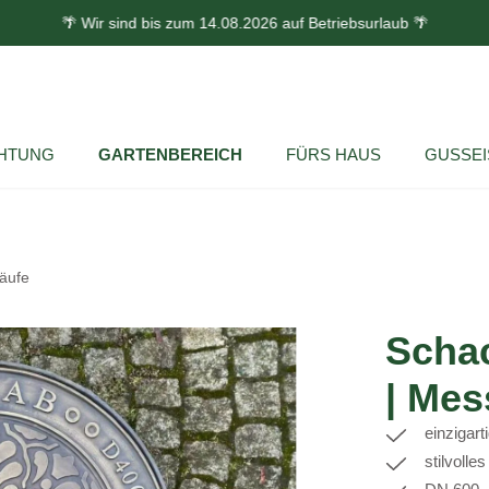
🌴 Wir sind bis zum 14.08.2026 auf Betriebsurlaub 🌴
HTUNG
GARTENBEREICH
FÜRS HAUS
GUSSE
äufe
Schac
| Me
einzigar
stilvolle