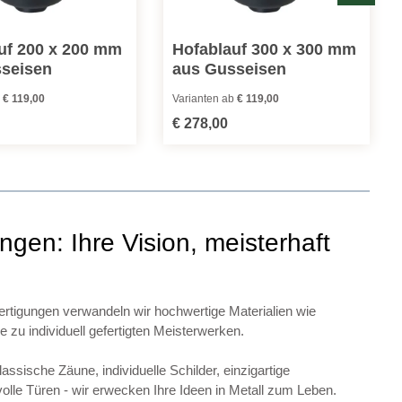
uf 200 x 200 mm
Hofablauf 300 x 300 mm
seisen
aus Gusseisen
b
€ 119,00
Varianten ab
€ 119,00
eis:
Regulärer Preis:
€ 278,00
gen: Ihre Vision, meisterhaft
tigungen verwandeln wir hochwertige Materialien wie
zu individuell gefertigten Meisterwerken.
ssische Zäune, individuelle Schilder, einzigartige
lle Türen - wir erwecken Ihre Ideen in Metall zum Leben.