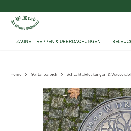
um Hauptinhalt springen
Zur Hauptnavigation springen
ZÄUNE, TREPPEN & ÜBERDACHUNGEN
BELEUC
Home
Gartenbereich
Schachtabdeckungen & Wasserabl
Bildergalerie überspringen