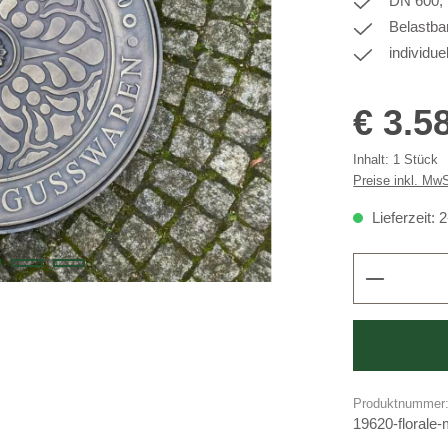
DN 600, 
Belastba
individue
Regulärer Prei
€ 3.5
Inhalt:
1 Stück
Preise inkl. Mw
Lieferzeit:
Produkt 
Produktnummer
19620-florale