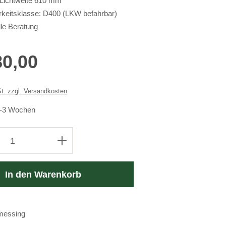
Lichtweite 610 mm
rkeitsklasse: D400 (LKW befahrbar)
lle Beratung
s:
80,00
St. zzgl. Versandkosten
 2-3 Wochen
Anzahl: Gib den gewünschten Wert ein oder
In den Warenkorb
:
-messing