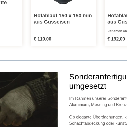
tte
Hofablauf 150 x 150 mm
Hofabla
aus Gusseisen
aus Gus
Varianten a
Regulärer Preis:
Regulärer Pr
€ 119,00
€ 192,00
Sonderanfertigun
umgesetzt
Im Rahmen unserer Sonderanfer
Aluminium, Messing und Bronze 
Ob elegante Überdachungen, kla
Schachtabdeckung oder kunstvo