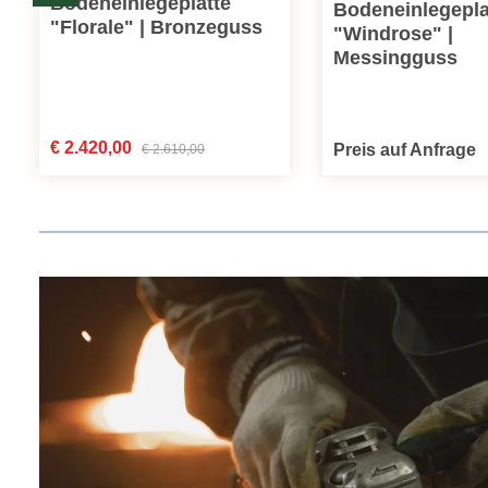
Bodeneinlegeplatte
Bodeneinlegepla
"Florale" | Bronzeguss
"Windrose" |
Messingguss
Verkaufspreis:
€ 2.420,00
Regulärer Preis:
Preis auf Anfrage
€ 2.610,00