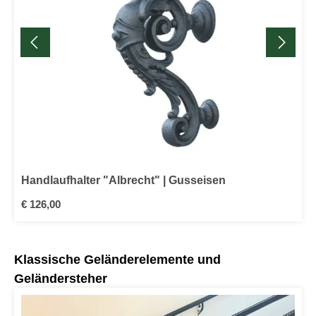
Handlaufhalter "Albrecht" | Gusseisen
Regulärer Preis:
€ 126,00
Produktgalerie überspringen
Klassische Geländerelemente und
Geländersteher