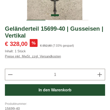
Geländerteil 15699-40 | Gusseisen |
Vertikal
Verkaufspreis:
%
€ 328,00
Regulärer Preis:
€ 352,80
(7.03% gespart)
Inhalt:
1 Stück
Preise inkl. MwSt. zzgl. Versandkosten
Produkt Anzahl: Gib den gewünschten Wert ein oder b
In den Warenkorb
Produktnummer:
15699-40